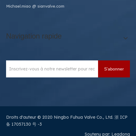
Michael.miao
@ sianvalve.com
Navigation rapide
S’abonner
Droits d'auteur © 2020 Ningbo Fuhua Valve Co., Ltd.
浙 ICP
备 17057130 号 -3
Soutenu par:
Leadong