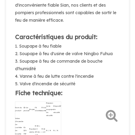
d'inconvéniente fiable Sian, nos clients et des
pompiers professionnels sont capables de sortir le
feu de manière efficace.
Caractéristiques du produit:
1. Soupape à feu fiable
2. Soupape à feu d'usine de valve Ningbo Fuhua
3. Soupape à feu de commande de bouche
d'humidité
4. Vanne à feu de lutte contre l'incendie
5. Valve d'incendie de sécurité
Fiche technique:
Pression
de la
Dispositif
Nom du
ID de
Fil
Fil de
Moyen
soupape
de
produit
produit
d'entrée
sortie
de
sécurité
sécurité
Valve
d'incendie
de
M30 ×
contrôle
01-
Poudre
1.5
M14
de
120-
N / A
N / A
sèche
(M16 ×
× 1.5
bouche
747