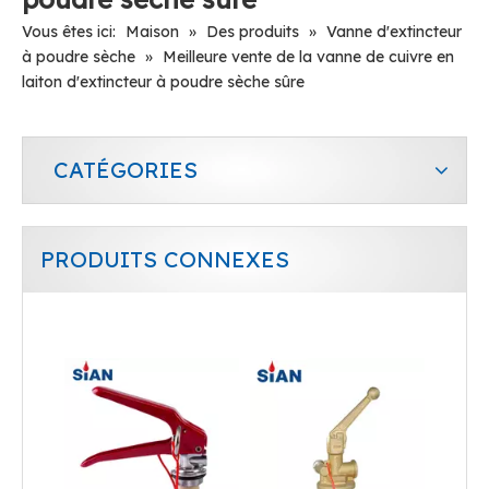
Vous êtes ici:
Maison
»
Des produits
»
Vanne d'extincteur
à poudre sèche
»
Meilleure vente de la vanne de cuivre en
laiton d'extincteur à poudre sèche sûre
CATÉGORIES
PRODUITS CONNEXES
Soupape forgée en alliage laiton/cuivre fiable pour extincteur à poudre sèche
L'alliage de cuivre en laiton durable fiable a forgé la valve sèche d'extincteur de poudre de chariot à valve