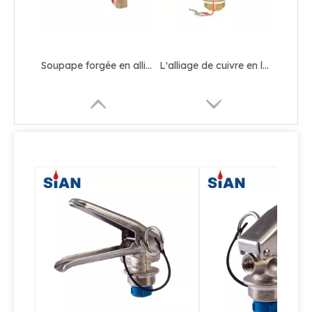
Soupape d'extincteur Chine Ningbo FUHUA Usine de soupape Laiton/Alliage de cuivre Soupape forgée pour extincteur à poudre sèche
Soupape d'incendie portative à poudre sèche sans boule de protection
Vanne d'extincteur à poudre sèche portable en laiton
Soupape forgée en alliage de cuivre en laiton fiable pour extincteur à CO2