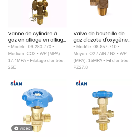
Vanne de cylindre à
Valve de bouteille de
gaz en alliage en alliage
gaz d'azote d'oxygène
en cuivre pour la
de type aiguille
• Modèle: 09-280-770 •
• Modèle: 08-857-710 •
marine
Medium: CO2 • WP (MPA):
Moyen: O2 / AIR / N2 • WP
17.4MPA • Filetage d'entrée:
(MPA): 15MPA • Fil d'entrée:
25E
PZ27.8
vidéo