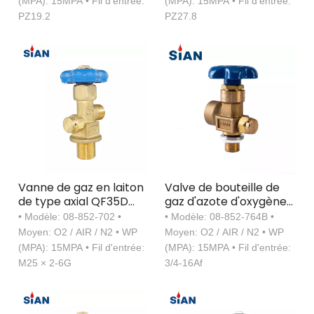
(MPA): 15MPA • Fil d'entrée:
(MPA): 15MPA • Fil d'entrée:
laiton
PZ19.2
PZ27.8
Vanne de gaz en laiton
Valve de bouteille de
de type axial QF35D
gaz d'azote d'oxygène
O2/Air/N2 de haute
en laiton
• Modèle: 08-852-702 •
• Modèle: 08-852-764B •
qualité
Moyen: O2 / AIR / N2 • WP
Moyen: O2 / AIR / N2 • WP
(MPA): 15MPA • Fil d'entrée:
(MPA): 15MPA • Fil d'entrée:
M25 × 2-6G
3/4-16Af