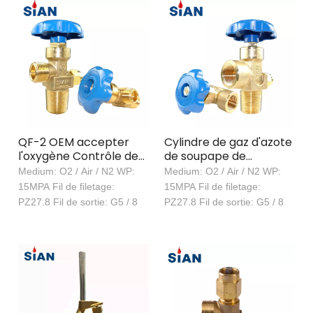
QF-2 OEM accepter
Cylindre de gaz d'azote
l'oxygène Contrôle de
de soupape de
flux de filet
commande d'oxygène
Medium: O2 / Air / N2 WP:
Medium: O2 / Air / N2 WP:
QF-2G1 avec soupape
15MPA Fil de filetage:
15MPA Fil de filetage:
PZ27.8 Fil de sortie: G5 / 8
PZ27.8 Fil de sortie: G5 / 8