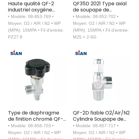
Haute qualité QF-2
QF35D 2021 Type axial
industriel oxygène
de soupape de
azote Air sécurité
bouteille d'oxygène en
• Modèle: 08-853-769 •
• Modèle: 08-852-702 •
cylindre clapet Type
gros
Moyen: O2 / AIR / N2 • WP
Moyen: O2 / AIR / N2 • WP
vanne de gaz en laiton
(MPA): 15MPA • Fil d'entrée:
(MPA): 15MPA • Fil d'entrée:
PZ27.8
M25 × 2-6G
Type de diaphragme
QF-2D fiable O2/Air/N2
de finition chromé QF-
Cylindre Soupape de
21A Valve de bouteille
type à aiguille Soupape
• Modèle: 08-858-703 •
• Modèle: 08-857-717 •
de gaz d'azote d'air
en laiton
Moyen: O2 / AIR / N2 • WP
Moyen: O2 / AIR / N2 • WP
d'oxygène industriel en