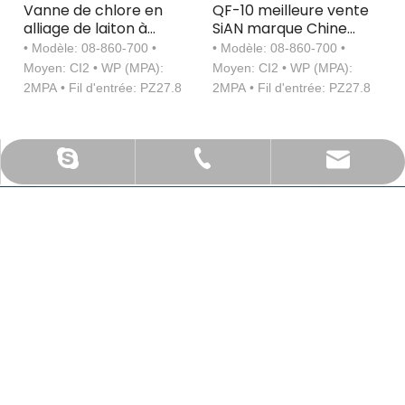
Vanne de chlore en
QF-10 meilleure vente
alliage de laiton à
SiAN marque Chine
poussoir QF-10
FUHUA usine Type
• Modèle: 08-860-700 •
• Modèle: 08-860-700 •
d'aiguille gaz industriel
Moyen: CI2 • WP (MPA):
Moyen: CI2 • WP (MPA):
cylindre de chlore
2MPA • Fil d'entrée: PZ27.8
2MPA • Fil d'entrée: PZ27.8
vanne de gaz en laiton
sales@sianvalve.com
+86 571 8768 0216
luoquanxi
Sian s'est engagé dans le contrôle des fluides, créant un
environnement sûr et vivable pour les humains.