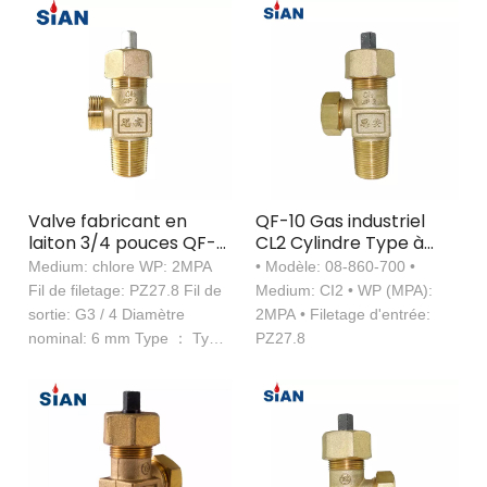
Valve fabricant en
QF-10 Gas industriel
laiton 3/4 pouces QF-
CL2 Cylindre Type à
10 Cylindre de
aiguille en laiton
Medium: chlore WP: 2MPA
• Modèle: 08-860-700 •
commande de gaz
Fil de filetage: PZ27.8 Fil de
Medium: CI2 • WP (MPA):
chlore
sortie: G3 / 4 Diamètre
2MPA • Filetage d'entrée:
nominal: 6 mm Type ： Type
PZ27.8
d'aiguille