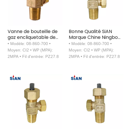
Vanne de bouteille de
Bonne Qualité SiAN
gaz encliquetable de
Marque Chine Ningbo
type aiguille en laiton
FUHUA Usine QF-10 Cl2
• Modèle: 08-860-700 •
• Modèle: 08-860-700 •
Cylindre Aiguille Type
Moyen: CI2 • WP (MPA):
Moyen: CI2 • WP (MPA):
Valve En Laiton
2MPA • Fil d'entrée: PZ27.8
2MPA • Fil d'entrée: PZ27.8