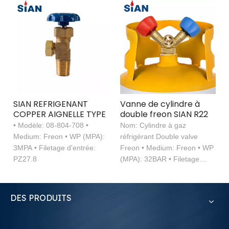
SIAN REFRIGENANT
Vanne de cylindre à
COPPER AIGNELLE TYPE
double freon SIAN R22
• Modèle: 08-804-708 •
Nom: Cylindre à gaz
Medium: Freon • WP (MPA):
réfrigérant Double valve
3MPA • Filetage d'entrée:
Freon • Medium: Freon • WP
PZ27.8
(MPA): 32BAR • Filetage
d'entrée: 3 / 4-14NPT • Fil de
sortie: 7 / 16-20UNF
DES PRODUITS