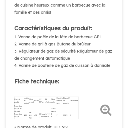
de cuisine heureux comme un barbecue avec la
famille et des amis!
Caractéristiques du produit:
1. Vanne de poêle de la fête de barbecue GPL
2. Vanne de gril à gaz Butane du brûleur
3. Régulateur de gaz de sécurité Régulateur de gaz
de changement automatique
4. Vanne de bouteille de gaz de cuisson à domicile
Fiche technique:
modèle
Diamètre
Dispositif
Nom du
ID de
WP
Fil
Fil de
du
Moyen
nominal
de
Certification
produit
produit
(MPa)
d'entrée
sortie
produit
φmm
sécurité
Régulateur
de gaz de
0.885-
sécurité
14Uns-
06-
Régulateur
250 psig
3/4-14
lh
QCC
610-
LPG
7
375PI
Ul
de gaz
(1.7MPA)
NGT
+
723
Changement
1.312-
automatique
5ACME
Vanne LPG
• Norme de produit: UL1769