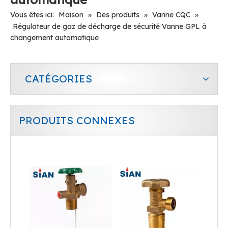
Vous êtes ici:
Maison
»
Des produits
»
Vanne CQC
»
Régulateur de gaz de décharge de sécurité Vanne GPL à
changement automatique
CATÉGORIES
PRODUITS CONNEXES
Vanne GPL de bouteille de gaz de contrôle de débit pour cuisinière
Vanne GPL de contrôle du débit d'air du cylindre compact