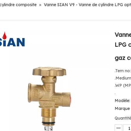
cylindre composite
»
Vanne SIAN V9 - Vanne de cylindre LPG opti
Vanne
LPG o
gaz 
.Tem no
.Medium
.WP (MP
.
Modèle:
Marque 
Quantité