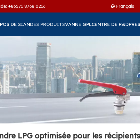
ude: +86
571 8768 0216
Français
POS DE SIAN
DES PRODUITS
VANNE GPL
CENTRE DE R&D
PRES
ndre LPG optimisée pour les récipient