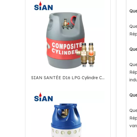
Que
Que
Rép
Que
Que
Rép
SIAN SANTÉE D16 LPG Cylindre Composite Cylindre Vannes
ind
Que
Que
Rép
van