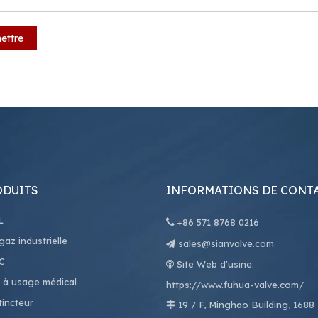
ettre
ODUITS
INFORMATIONS DE CONT
L

+86
571 8768 0216
az industrielle
sales@sianvalve.com

C
Site Web d'usine:

 à usage médical
https://www.fuhua-valve.com/
tincteur
19 / F, Minghao Building, 1688
