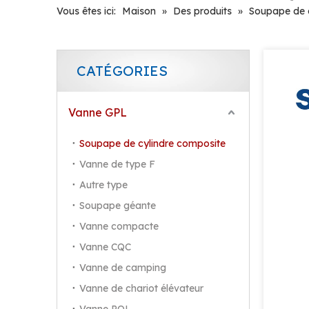
Vous êtes ici:
Maison
»
Des produits
»
Soupape de 
CATÉGORIES
Vanne GPL
Soupape de cylindre composite
Vanne de type F
Autre type
Soupape géante
Vanne compacte
Vanne CQC
Vanne de camping
Vanne SIAN V9 pour le cylindre composite - Vanne de commande GPL durable, sûre et précise
Vanne de chariot élévateur