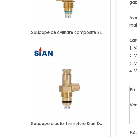
gaz
Ave
mai
Soupape de cylindre composite SIAN PV05 - Vanne de GPL légère et durable pour les bouteilles composites
Car
1. 
2. 
3. 
4. 
Pr
Van
Soupape d'auto-fermeture Sian D20 - Vanne de cylindre de GPL automatique pour un contrôle de gaz sûr
F.A