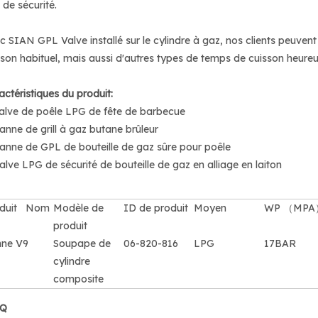
 de sécurité.
c SIAN GPL Valve installé sur le cylindre à gaz, nos clients peuven
son habituel, mais aussi d'autres types de temps de cuisson heure
actéristiques du produit:
Valve de poêle LPG de fête de barbecue
Vanne de grill à gaz butane brûleur
Vanne de GPL de bouteille de gaz sûre pour poêle
Valve LPG de sécurité de bouteille de gaz en alliage en laiton
oduit Nom
Modèle de
ID de produit
Moyen
WP （MPA
produit
ne V9
Soupape de
06-820-816
LPG
17BAR
cylindre
composite
.Q