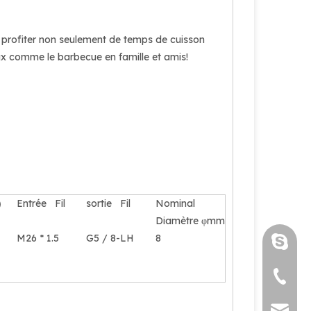
t profiter non seulement de temps de cuisson
ux comme le barbecue en famille et amis!
）
Entrée Fil
sortie Fil
Nominal
Diamètre φmm
M26 * 1.5
G5 / 8-LH
8
luoquan
+86 571