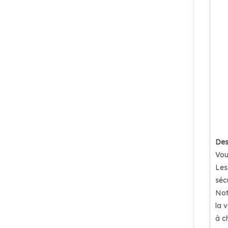
Des
Vou
Les
sécu
Not
la 
à c