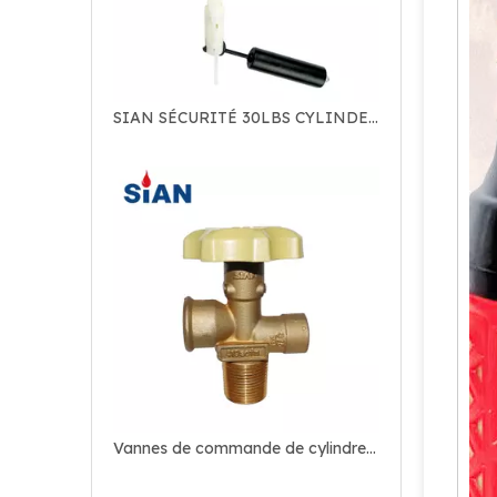
SIAN SÉCURITÉ 30LBS CYLINDER LPG QCC Connect OPD Tank Pol Valves
Vannes de commande de cylindre LPG en laiton SIAN