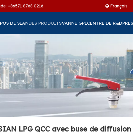
ude: +86
571 8768 0216
Français
POS DE SIAN
DES PRODUITS
VANNE GPL
CENTRE DE R&D
PRES
 SIAN LPG QCC avec buse de diffusion