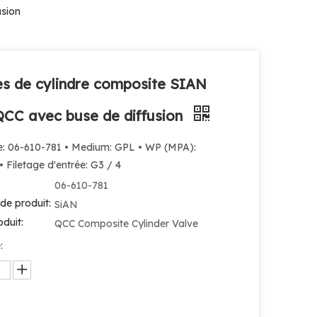
sion
s de cylindre composite SIAN
CC avec buse de diffusion
e: 06-610-781 • Medium: GPL • WP (MPA):
 Filetage d'entrée: G3 / 4
06-610-781
de produit:
SiAN
duit:
QCC Composite Cylinder Valve
: