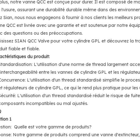
plus, notre vanne QCC est conçue pour durer. Il est composé de maté
à l'usure, assurant une durabilité durable même dans des environneme
z Sian, nous nous engageons à fournir à nos clients les meilleurs pro
ne QCC est livrée avec une garantie et est soutenue par notre équip
c des questions ou des préoccupations.
isissez SIAN QCC Valve pour votre cylindre GPL et découvrez la tranqui
uit fiable et fiable.
actéristiques du produit:
Standardisation: L'utilisation d'une norme de thread largement accep
l'interchangeabilité entre les vannes de cylindre GPL et les régulateu
Concurrence: L'utilisation d'un thread standardisé simplifie le pro
et régulateurs de cylindre GPL, ce qui le rend plus pratique pour les u
Sécurité: L'utilisation d'un thread standardisé réduit le risque de fu
composants incompatibles ou mal ajustés.
Q
tion 1
stion: Quelle est votre gamme de produits?
onse: Notre gamme de produits comprend une vanne d'extincteur