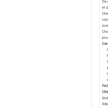
De 
et 
Che
van
ave
Cho
prod
Car
FA
Cita
Que
Rép