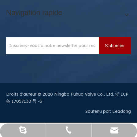
Navigation rapide
S’abonner
Droits d'auteur © 2020 Ningbo Fuhua Valve Co., Ltd.
浙 ICP
备 17057130 号 -3
Soutenu par:
Leadong
sales@sianvalve.com
+86 571 8768 0216
luoquanxi