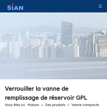
Vanne de gaz de camping GPL Vanne de bouteille de gaz GPL en alliage de laiton
PV01-01 Vanne hexagonale de bouteille de gaz de camping GPL Vanne de GPL en alliage de laiton
V12-003-(17E) Vanne de bouteille de gaz GPL 8 # avec volant
Vanne de gaz de pétrole liquéfié V12-004-(17E) 10 # vanne de cylindre GPL avec volant ergonomique
Verrouiller la vanne de
remplissage de réservoir GPL
Vous êtes ici:
Maison
»
Des produits
»
Vanne compacte