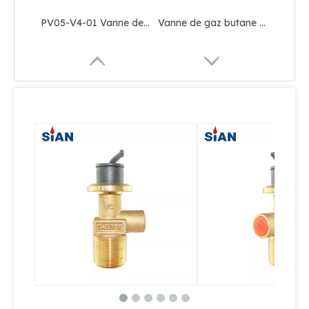
Certification TPED standard EN15995 de valve de roue de main du cylindre PV05 de LPG de marque de SiAN de haute qualité
Vanne de bouteille de gaz GPL à fermeture automatique de marque SiAN PV02-D22 avec certification PI
Vanne de cylindre à gaz LPG en laiton
SIAN D35 Factory Direct LPG Gas Cylindre Valbo de haute qualité