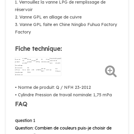
1. Verrouillez la vanne LPG de remplissage de
réservoir
2. Vanne GPL en alliage de cuivre
3. Vanne GPL faite en Chine Ningbo Fuhua Factory
Factory
Fiche technique:
modèle
Diamètre
Dispositif
Nom du
ID de
WP
Fil
Fil de
du
Moyen
nominal
de
produit
produit
(MPa)
d'entrée
sortie
produit
φmm
sécurité
Verrouillage
de la vanne
06-
3/4-14
2.6-
LPG de
Ck-4
622-
LPG
1.75MPA
Φ19
6.4
NGT
3.3mpa
remplissage
702A
de réservoir
• Norme de produit: Q / NFH 23-2012
• Cylindre Pression de travail nominale: 1,75 mPa
FAQ
question 1
Question: Combien de couleurs puis-je choisir de