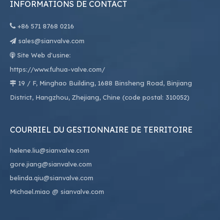
INFORMATIONS DE CONTACT

+86
571 8768 0216
sales@sianvalve.com

Site Web d'usine:

https://www.fuhua-valve.com/
19 / F, Minghao Building, 1688 Binsheng Road, Binjiang

District, Hangzhou, Zhejiang, Chine (code postal: 310052)
COURRIEL DU GESTIONNAIRE DE TERRITOIRE
helene.liu@sianvalve.com
gore.jiang@sianvalve.com
belinda.qiu@sianvalve.com
Michael.miao
@ sianvalve.com