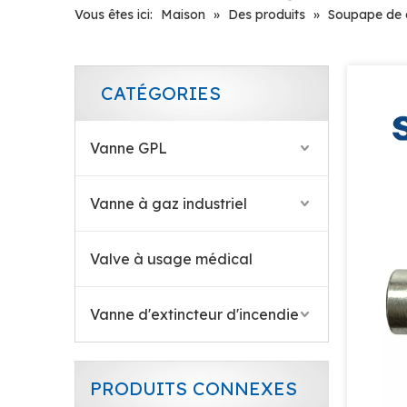
Vous êtes ici:
Maison
»
Des produits
»
Soupape de d
CATÉGORIES
Vanne d'arrêt de la bouteille de GNC
Vanne GPL
Vanne à gaz industriel
Valve à usage médical
Vanne d'extincteur d'incendie
PRODUITS CONNEXES
Valve de GNC de réservoir industriel