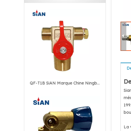
De
De
QF-T1B SiAN Marque Chine Ningbo FUHUA Usine Gaz Industriel GNC Cylindre Vanne En Laiton
Sia
méd
199
bou
La 