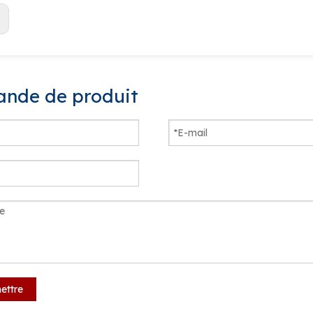
:
nde de produit
ettre