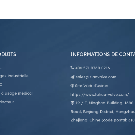
ODUITS
INFORMATIONS DE CONT
L

+86
571 8768 0216
az industrielle
sales@sianvalve.com

C
Site Web d'usine:

 à usage médical
https://www.fuhua-valve.com/
tincteur
19 / F, Minghao Building, 1688

Road, Binjiang District, Hangzhou
Zhejiang, Chine (code postal: 31