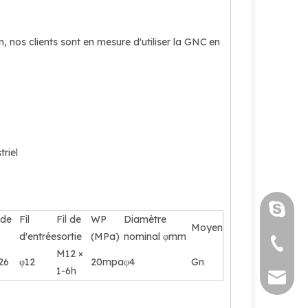
n, nos clients sont en mesure d'utiliser la GNC en
triel
luoquan
de
Fil
Fil de
WP
Diamètre
Moyen
d'entrée
sortie
(MPa)
nominal φmm
+86 571
M12 ×
26
φ12
20mpa
φ4
Gn
1-6h
sales@s