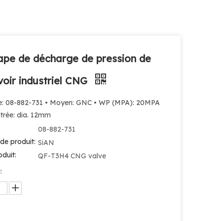
pe de décharge de pression de
voir industriel CNG
e: 08-882-731 • Moyen: GNC • WP (MPA): 20MPA
entrée: dia. 12mm
08-882-731
de produit:
SiAN
duit:
QF-T3H4 CNG valve
: