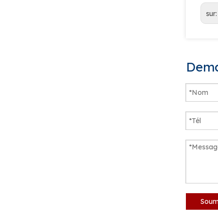
sur
Dema
Soum