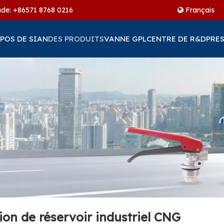
ude: +86
571 8768 0216
Français
POS DE SIAN
DES PRODUITS
VANNE GPL
CENTRE DE R&D
PRES
on de réservoir industriel CNG