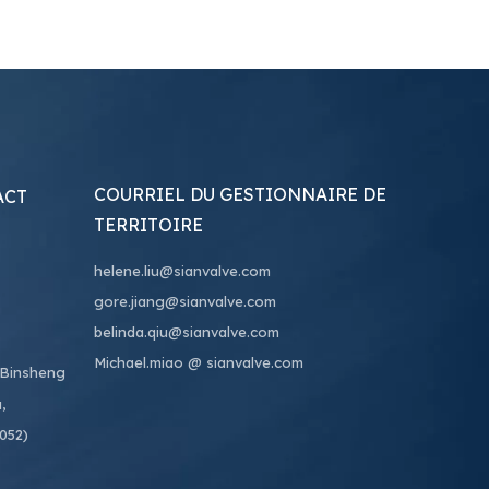
COURRIEL DU GESTIONNAIRE DE
ACT
TERRITOIRE
helene.liu@sianvalve.com
gore.jiang@sianvalve.com
belinda.qiu@sianvalve.com
Michael.miao
@ sianvalve.com
 Binsheng
,
0052)