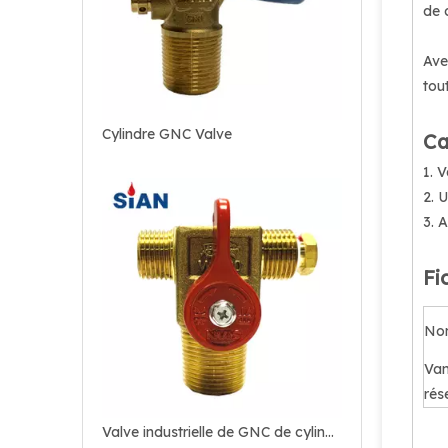
de 
Ave
tout
Cylindre GNC Valve
Ca
1. 
2. 
3. 
Fi
Nom
Van
rés
Valve industrielle de GNC de cylindre