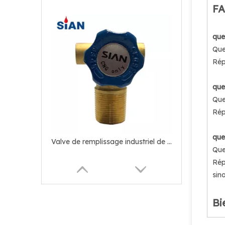
F
que
Que
Rép
que
Que
Rép
que
Valve de remplissage industriel de GNC
Que
Rép
sin
Bi