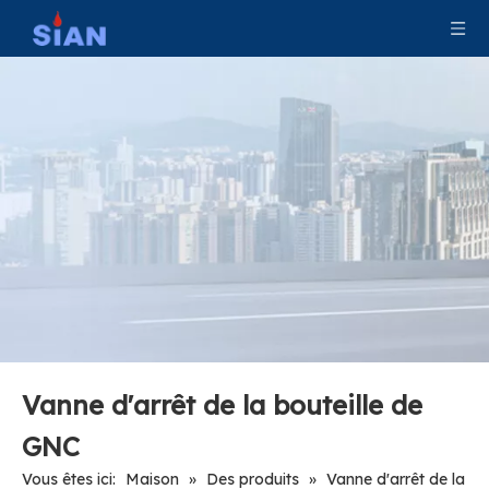
Valve de GNC de réservoir industriel
QF-T1B SiAN Marque Chine Ningbo FUHUA Usine Gaz Industriel GNC Cylindre Vanne En Laiton
Vanne d'arrêt de la bouteille de
GNC
Vous êtes ici:
Maison
»
Des produits
»
Vanne d'arrêt de la