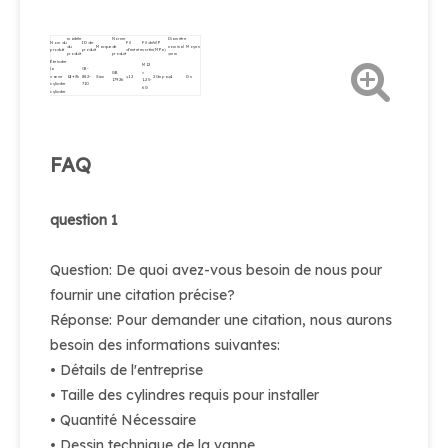
modèle
Norme
Diamètre
Nom du
ID de
Fil
Fil de
WP
du
Marque
de
nominal
Moyen
produit
produit
d'entrée
sortie
(MPa)
produit
produit
φmm
Éteindre
M12
la
08-
GB
×
vanne
Qf-t3h
882-
Sian
φ12
20mpa
φ4
Gn
17926
1.25-
cylindre
710
6G
cylindre
FAQ
question 1
Question: De quoi avez-vous besoin de nous pour
fournir une citation précise?
Réponse: Pour demander une citation, nous aurons
besoin des informations suivantes:
• Détails de l'entreprise
• Taille des cylindres requis pour installer
• Quantité Nécessaire
• Dessin technique de la vanne