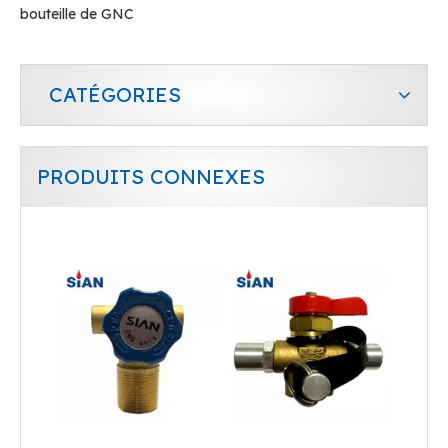
bouteille de GNC
CATÉGORIES
PRODUITS CONNEXES
Cylindre GNC Valve
Valve industrielle de GNC de cylindre